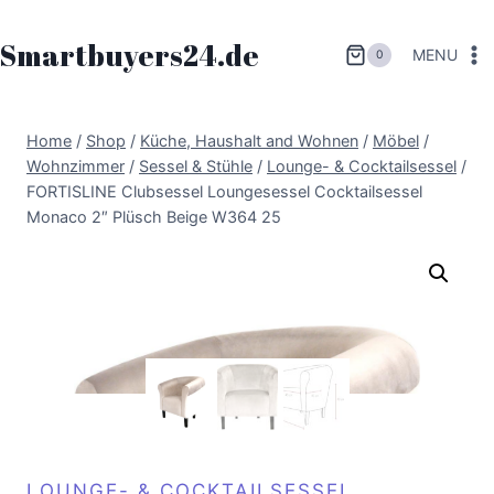
Zum
Inhalt
Smartbuyers24.de
MENU
0
springen
Home
/
Shop
/
Küche, Haushalt and Wohnen
/
Möbel
/
Wohnzimmer
/
Sessel & Stühle
/
Lounge- & Cocktailsessel
/
FORTISLINE Clubsessel Loungesessel Cocktailsessel
Monaco 2″ Plüsch Beige W364 25
LOUNGE- & COCKTAILSESSEL