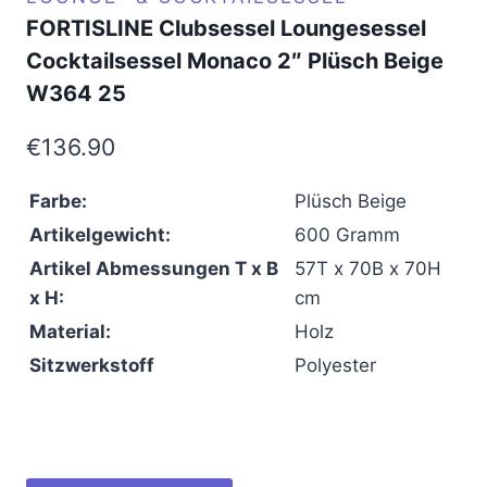
FORTISLINE Clubsessel Loungesessel
Cocktailsessel Monaco 2″ Plüsch Beige
W364 25
€
136.90
Farbe:
Plüsch Beige
Artikelgewicht:
600 Gramm
Artikel Abmessungen T x B
‎57T x 70B x 70H
x H:
cm
Material:
Holz
Sitzwerkstoff
Polyester