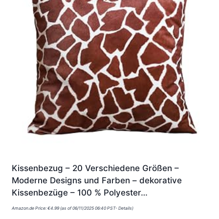
Kissenbezug – 20 Verschiedene Größen –
Moderne Designs und Farben – dekorative
Kissenbezüge – 100 % Polyester…
Amazon.de Price:
€
4.99
(as of 06/11/2025 06:40 PST-
Details
)