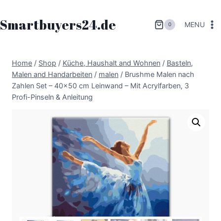
Zum
Inhalt
Smartbuyers24.de
MENU
0
springen
Home
/
Shop
/
Küche, Haushalt and Wohnen
/
Basteln,
Malen and Handarbeiten
/
malen
/
Brushme Malen nach
Zahlen Set – 40×50 cm Leinwand – Mit Acrylfarben, 3
Profi-Pinseln & Anleitung