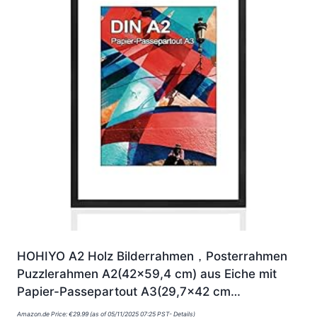
HOHIYO A2 Holz Bilderrahmen，Posterrahmen
Puzzlerahmen A2(42×59,4 cm) aus Eiche mit
Papier-Passepartout A3(29,7×42 cm…
Amazon.de Price:
€
29.99
(as of 05/11/2025 07:25 PST-
Details
)