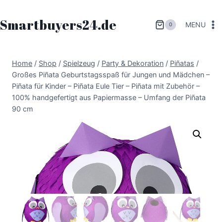
Zum
Inhalt
Smartbuyers24.de
MENU
0
springen
Home
/
Shop
/
Spielzeug
/
Party & Dekoration
/
Piñatas
/
Großes Piñata Geburtstagsspaß für Jungen und Mädchen –
Piñata für Kinder – Piñata Eule Tier – Piñata mit Zubehör –
100% handgefertigt aus Papiermasse – Umfang der Piñata
90 cm